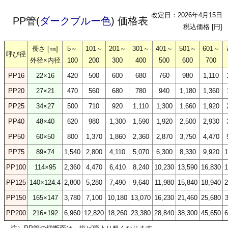
改定日：2026年4月15日
PP管(
ダークブルー色
) 価格表
税込価格 [円]
長さ [㎜]
5～
101～
201～
301～
401～
501～
601～
呼び径
外径×内径
100
200
300
400
500
600
700
PP16
22×16
420
500
600
680
760
980
1,110
PP20
27×21
470
560
680
780
940
1,180
1,360
PP25
34×27
500
710
920
1,110
1,300
1,660
1,920
PP40
48×40
620
980
1,300
1,590
1,920
2,500
2,930
PP50
60×50
800
1,370
1,860
2,360
2,870
3,750
4,470
PP75
89×74
1,540
2,800
4,110
5,070
6,300
8,330
9,920
1
PP100
114×95
2,360
4,470
6,410
8,240
10,230
13,590
16,830
1
PP125
140×124.4
2,800
5,280
7,490
9,640
11,980
15,840
18,940
2
PP150
165×147
3,780
7,100
10,180
13,070
16,230
21,460
25,680
3
PP200
216×192
6,960
12,820
18,260
23,380
28,840
38,300
45,650
6