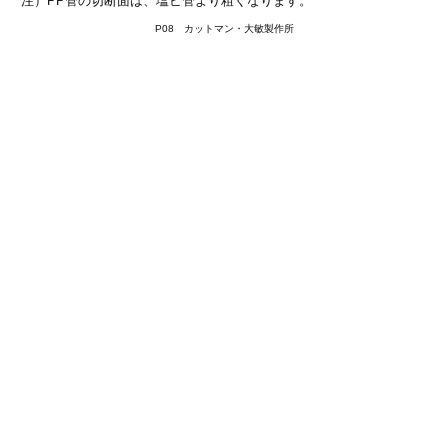
注）PP管の切断面は、塩ビ管より粗くなります。
P08 カットマン・大敏製作所